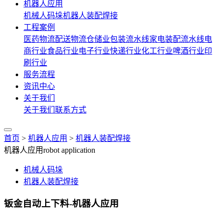
机器人应用
机械人码垛
机器人装配焊接
工程案例
医药物流配送
物流仓储业
包装流水线
家电装配流水线
电
商行业
食品行业
电子行业
快递行业
化工行业
啤酒行业
印
刷行业
服务流程
资讯中心
关于我们
关于我们
联系方式
首页
>
机器人应用
>
机器人装配焊接
机器人应用
robot application
机械人码垛
机器人装配焊接
钣金自动上下料-机器人应用