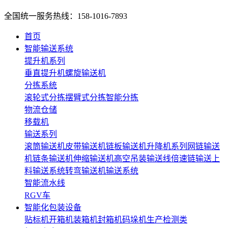
全国统一服务热线：158-1016-7893
首页
智能输送系统
提升机系列
垂直提升机
螺旋输送机
分拣系统
滚轮式分拣
摆臂式分拣
智能分拣
物流仓储
移载机
输送系列
滚筒输送机
皮带输送机
链板输送机
升降机系列
网链输送
机
链条输送机
伸缩输送机
高空吊装输送线
倍速链输送
上
料输送系统
转弯输送机
输送系统
智能流水线
RGV车
智能化包装设备
贴标机
开箱机
装箱机
封箱机
码垛机
生产检测类